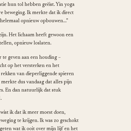
atie hun tol hebben geëist. Yin yoga
re beweging. Ik merkte dat ik direct
eer helemaal opnieuw opbouwen…”
e zijn. Het lichaam heeft gewoon een
llen, opnieuw loslaten.
er te geven aan een houding –
icht op het versterken en het
 rekken van dieperliggende spieren
merkte dus vandaag dat alles pijn
s. En dan natuurlijk dat stuk
.
wist ik dat ik meer moest doen,
weging te krijgen. Ik was zo geschokt
eten wat ik ooit over mijn lijf en het