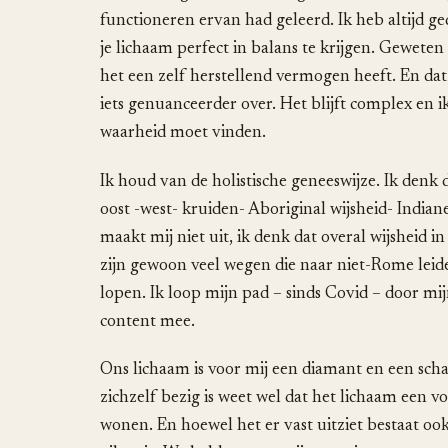
functioneren ervan had geleerd. Ik heb altijd g
je lichaam perfect in balans te krijgen. Geweten d
het een zelf herstellend vermogen heeft. En dat 
iets genuanceerder over. Het blijft complex en i
waarheid moet vinden.
Ik houd van de holistische geneeswijze. Ik den
oost -west- kruiden- Aboriginal wijsheid- Indiane
maakt mij niet uit, ik denk dat overal wijsheid 
zijn gewoon veel wegen die naar niet-Rome leide
lopen. Ik loop mijn pad – sinds Covid – door mij
content mee.
Ons lichaam is voor mij een diamant en een scha
zichzelf bezig is weet wel dat het lichaam een voe
wonen. En hoewel het er vast uitziet bestaat ook 