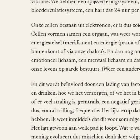
vibratie. We hebben een spijsverteringssysteem
bloedcirculatiesysteem, een hart dat 24 uur per 
Onze cellen bestaan uit elektronen, er is dus zoiet
Cellen vormen samen een orgaan, wat weer wor
energiestelsel (meridianen) en energie (prana of
binnenkomt of via onze chakra’s. En dan nog onze
emotioneel lichaam, een mentaal lichaam en dan 
onze levens op aarde bestuurt. (Weer een andere
En dit wordt beïnvloed door een lading van fact
en drinken, hoe we het verzorgen, of we het in
of er veel straling is, gemtrails, een negatief 
dus, vooral trilling, frequentie. Het lijkt erop 
hebben. Ik weet inmiddels dat dit voor sommige
Het ligt gewoon aan welk pad je loopt. Wat je 
mening evolueert dus misschien denk ik er volge