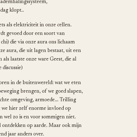
, ademhalingssysteem,
dag klopt..
s als elektriciteit in onze cellen.
dt gevoed door een soort van
 chi) die via onze aura ons lichaam
 aura, die uit lagen bestaat, uit een
als laatste onze ware Geest, die al
 discussie)
oren in de buitenwereld: wat we eten
 beweging brengen, of we goed slapen,
gerichte omgeving, armoede… Trilling
dat we hier zelf enorme invloed op
n wel zo is en voor sommigen niet.
wil ontdekken op aarde. Maar ook mijn
nd jaar anders over.