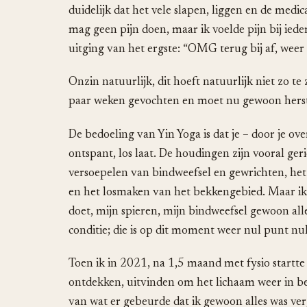
duidelijk dat het vele slapen, liggen en de medic
mag geen pijn doen, maar ik voelde pijn bij iede
uitging van het ergste: “OMG terug bij af, w
Onzin natuurlijk, dit hoeft natuurlijk niet zo t
paar weken gevochten en moet nu gewoon herste
De bedoeling van Yin Yoga is dat je – door je ov
ontspant, los laat. De houdingen zijn vooral ger
versoepelen van bindweefsel en gewrichten, het
en het losmaken van het bekkengebied. Maar ik 
doet, mijn spieren, mijn bindweefsel gewoon alle
conditie; die is op dit moment weer nul punt nul
Toen ik in 2021, na 1,5 maand met fysio startte 
ontdekken, uitvinden om het lichaam weer in be
van wat er gebeurde dat ik gewoon alles was verg