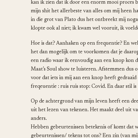
kan ik zien dat ik door een enorm mooi proces b
mijn shit het allerbeste van alles om mij heen 
in die grot van Plato dus het ontbreekt mij noga
klopte ook al niet; ik kwam wel vooruit, ik voelde
Hoe is dat? Aanhaken op een frequentie? En wel
het dan mogelijk om te voorkomen dat je daarop
een radio waar ik eenvoudig aan een knop kon d
Maat’s Soul show te luisteren. Afstemmen dus o
voor dat iets in mij aan een knop heeft gedraaid e
freqeuentie : ruis ruis stop: Covid. En daar stil i
Op de achtergrond van mijn leven heeft een deel
uit het lezen van tekenen. Het maakt deel uit v
anders.
Hebben gebeurtenissen betekenis of komt dat w
gebeurtenissen/ tekens tot ons? Een zin (van mi