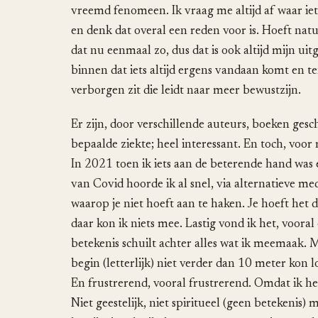
vreemd fenomeen. Ik vraag me altijd af waar iets
en denk dat overal een reden voor is. Hoeft natuu
dat nu eenmaal zo, dus dat is ook altijd mijn u
binnen dat iets altijd ergens vandaan komt en te
verborgen zit die leidt naar meer bewustzijn.
Er zijn, door verschillende auteurs, boeken ges
bepaalde ziekte; heel interessant. En toch, voor
In 2021 toen ik iets aan de beterende hand was 
van Covid hoorde ik al snel, via alternatieve med
waarop je niet hoeft aan te haken. Je hoeft het dus
daar kon ik niets mee. Lastig vond ik het, voora
betekenis schuilt achter alles wat ik meemaak.
begin (letterlijk) niet verder dan 10 meter kon 
En frustrerend, vooral frustrerend. Omdat ik he
Niet geestelijk, niet spiritueel (geen betekenis) 