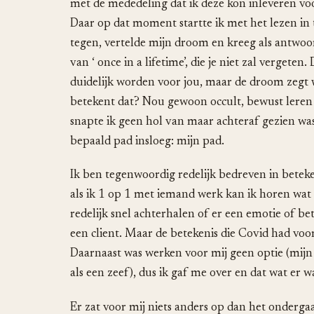
met de mededeling dat ik deze kon inleveren voo
Daar op dat moment startte ik met het lezen in
tegen, vertelde mijn droom en kreeg als antwoor
van ‘ once in a lifetime’, die je niet zal vergeten
duidelijk worden voor jou, maar de droom zegt w
betekent dat? Nou gewoon occult, bewust leren 
snapte ik geen hol van maar achteraf gezien wa
bepaald pad insloeg: mijn pad.
Ik ben tegenwoordig redelijk bedreven in betek
als ik 1 op 1 met iemand werk kan ik horen wat
redelijk snel achterhalen of er een emotie of be
een client. Maar de betekenis die Covid had voor
Daarnaast was werken voor mij geen optie (mijn
als een zeef), dus ik gaf me over en dat wat er w
Er zat voor mij niets anders op dan het onderga