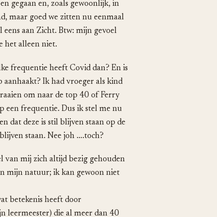
en gegaan en, zoals gewoonlijk, in
had, maar goed we zitten nu eenmaal
l eens aan Zicht. Btw: mijn gevoel
 het alleen niet.
ke frequentie heeft Covid dan? En is
 aanhaakt? Ik had vroeger als kind
raaien om naar de top 40 of Ferry
p een frequentie. Dus ik stel me nu
n dat deze is stil blijven staan op de
s blijven staan. Nee joh ….toch?
 van mij zich altijd bezig gehouden
an mijn natuur; ik kan gewoon niet
at betekenis heeft door
jn leermeester) die al meer dan 40