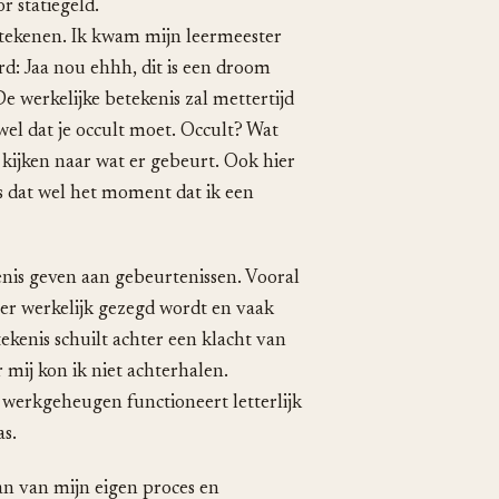
r statiegeld.
 tekenen. Ik kwam mijn leermeester
d: Jaa nou ehhh, dit is een droom
. De werkelijke betekenis zal mettertijd
el dat je occult moet. Occult? Wat
kijken naar wat er gebeurt. Ook hier
s dat wel het moment dat ik een
enis geven aan gebeurtenissen. Vooral
 er werkelijk gezegd wordt en vaak
tekenis schuilt achter een klacht van
 mij kon ik niet achterhalen.
 werkgeheugen functioneert letterlijk
as.
an van mijn eigen proces en